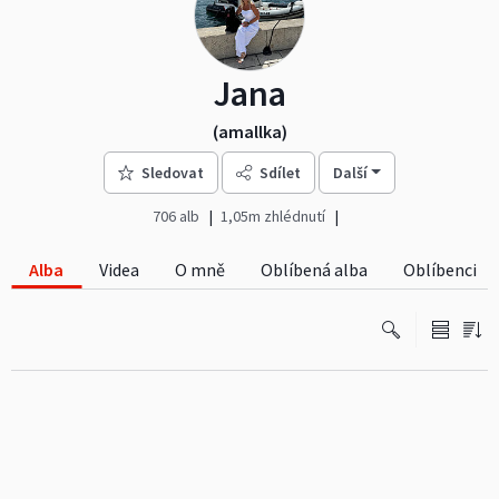
Jana
(amallka)
Sledovat
Sdílet
Další
706 alb
1,05m zhlédnutí
Alba
Videa
O mně
Oblíbená alba
Oblíbenci